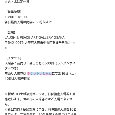
※火・水は定休日
【営業時間】　
13:00～18:00
各日最終入場は閉店の30分前まで
【会場】　
LAUGH & PEACE ART GALLERY OSAKA
〒542-0075 大阪府大阪市中央区難波千日前３−１
５
【チケット】
入場券：前売り、当日ともに500円（ランダムポス
ターつき）
前売り入場券は 
チケットよしもと
にて2月6日（土）
10時より販売開始
※新型コロナ感染対策につき、日付指定入場券を販
売致します。他の日の入場券ではご入場できませ
ん。
※新型コロナ感染対策につき、同時刻の入場を10名
までとさせて頂きます。10名を越える場合は会場外