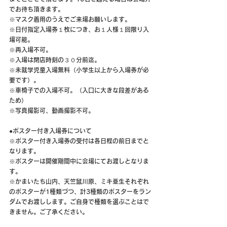
でお待ち頂きます。
※マスク着用のうえでご来場お願いします。
※日付指定入場券１枚につき、お１人様１回限り入
場可能。
※再入場不可。
※入場は閉店時刻の３０分前迄。
※未就学児童入場無料（小学生以上から入場券が必
要です）。
※車椅子での入場不可。（入口に大きな段差がある
ため）
※写真撮影可、動画撮影不可。
●ポスター付き入場券について
※ポスター付き入場券の受付は各日程の前日までと
なります。
※ポスターは開催期間中に会場にてお渡しとなりま
す。
※かまいたち山内、天竺鼠川原、ミキ亜生それぞれ
のポスターが1種類づつ、計3種類のポスターをラン
ダムでお渡しします。ご自身で種類を選ぶことはで
きません。ご了承ください。