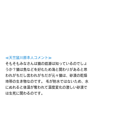
≪天竺鼠川原本人コメント≫
そもそもみなさんは猫の語源は知っているのでしょ
うか？猫は魚などを好むため海と関わりがあると思
われがちだし言われがちだが元々猫は、砂漠の乾燥
地帯の生き物なのです。 毛が防水ではないため、水
にぬれると体温が奪われて温度変化の激しい砂漠で
は生死に関わるのです。