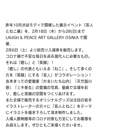
昨年10月渋谷モディで開催した展示イベント『芸人
とねこ展』を、2月18日（木）から28(日)まで 
LAUGH & PEACE ART GALLERY OSAKA で開
催、
2月6日（土）より前売り入場券を販売します。
コロナ禍で不安な毎日を送る現代人に必要なもの。
それは「癒し」と「笑顔」！
「癒し」の代表ともいえる「ねこ」。そして多くの
方を「笑顔」にする「芸⼈」がコラボレーション！
吉本きっての愛猫家「かまいたち山内」「天竺鼠川
原」「ミキ亜生」の愛猫の写真、動画で会場を彩
り、癒しと笑顔の空間をつくりあげます。
また会場で販売するオリジナルグッズは注目の若手
イラストレーターの方々に「芸人とねこ」をテーマ
にイラストを描き下ろして頂き制作しました。
入場人数制限等のコロナ対策も万全にしてお客様を
お迎えします。ぜひともご来場くださいませ。