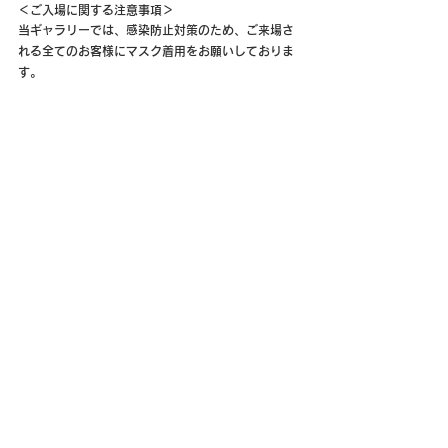
＜ご入場に関する注意事項＞
当ギャラリーでは、感染防止対策のため、ご来場さ
れる全てのお客様にマスク着用をお願いしておりま
す。
マスクを着用していないお客様や、37.5℃以上の発
熱や体調不良の場合はご入場をお断りさせて頂きま
す。
また、スタッフにマスク着用を義務づけ対応させて
頂いております。
当面の間、感染予防のため、下記に関しまして中止
とさせて頂きます。
・会場内での飲食
・プレゼント、ファンレター、差し入れ、祝い花の
受け取り
お客様、ならびにスタッフの安全と健康を守るため
の措置であることを何卒ご理解いただきますよう、
よろしくお願い致します。
これまでの展示企画