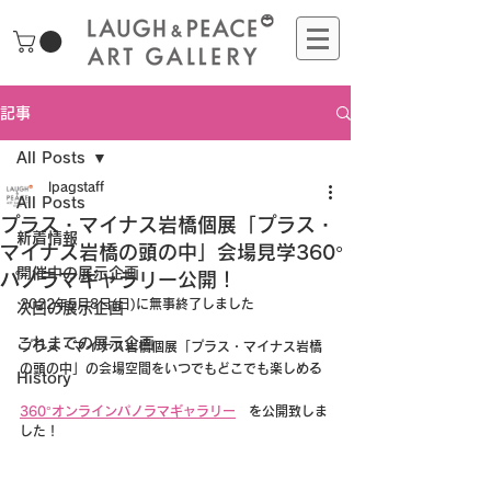
記事
All Posts
lpagstaff
All Posts
プラス・マイナス岩橋個展「プラス・
新着情報
マイナス岩橋の頭の中」会場見学360°
開催中の展示企画
パノラマギャラリー公開！
2022年5月8日(日)に無事終了しました
次回の展示企画
これまでの展示企画
プラス・マイナス岩橋個展「プラス・マイナス岩橋
の頭の中」の会場空間をいつでもどこでも楽しめる
History
360°オンラインパノラマギャラリー
　を公開致しま
した！