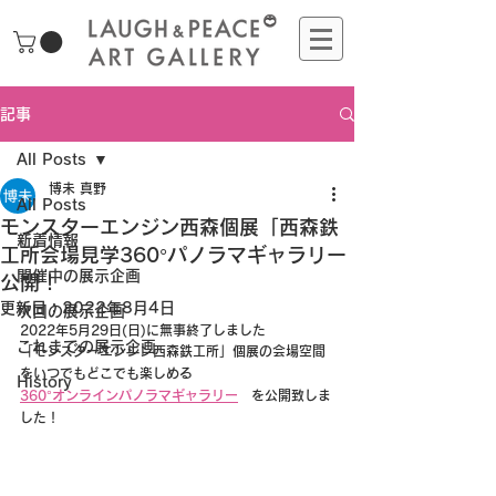
記事
All Posts
博未 真野
All Posts
モンスターエンジン西森個展「西森鉄
新着情報
工所会場見学360°パノラマギャラリー
開催中の展示企画
公開！
更新日：
2022年8月4日
次回の展示企画
2022年5月29日(日)に無事終了しました
これまでの展示企画
「モンスターエンジン西森鉄工所」個展の会場空間
をいつでもどこでも楽しめる
History
360°オンラインパノラマギャラリー
　を公開致しま
した！